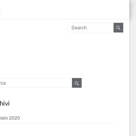
E
hivi
aio 2020