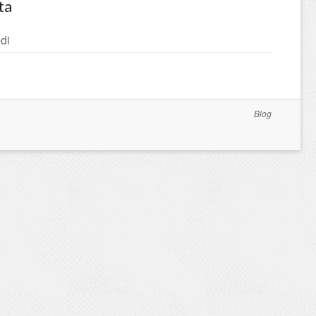
ta
di
Blog