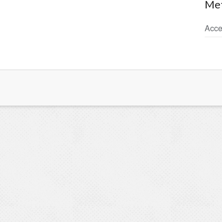
Me
Acce